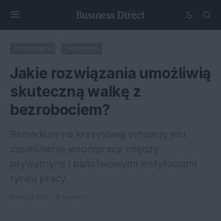
GOSPODARKA
PRACOWNIK
Jakie rozwiązania umożliwią
skuteczną walkę z
bezrobociem?
Remedium na kryzysową sytuację jest
zacieśnienie współpracy między
prywatnymi i państwowymi instytucjami
rynku pracy.
12 MARCA 2021
3 MINUTY