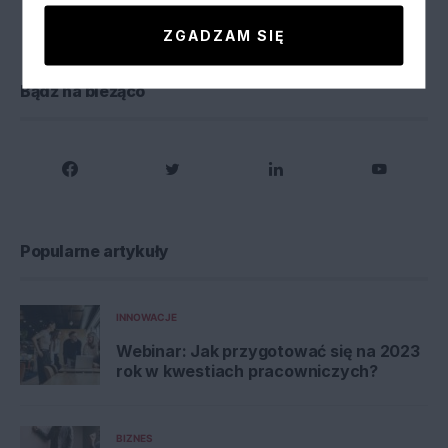
Zobacz komentarze (0)
ZGADZAM SIĘ
Bądź na bieżąco
Popularne artykuły
INNOWACJE
Webinar: Jak przygotować się na 2023
rok w kwestiach pracowniczych?
BIZNES