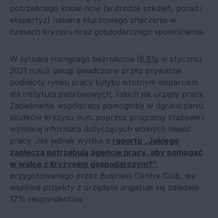
potrzebnego know-how (w drodze szkoleń, porad i
ekspertyz) nabiera kluczowego znaczenia w
czasach kryzysu oraz gospodarczego spowolnienia.
W sytuacji rosnącego bezrobocia (
6,5%
w styczniu
2021 roku) usługi świadczone przez prywatne
podmioty rynku pracy byłyby istotnym wsparciem
dla instytucji państwowych, takich jak urzędy pracy.
Zacieśnienie współpracy pomogłoby w ograniczaniu
skutków kryzysu m.in. poprzez programy stażowe i
wymianę informacji dotyczących wolnych miejsc
pracy. Jak jednak wynika z
raportu „Jakiego
zaplecza potrzebują agencje pracy, aby pomagać
w walce z kryzysem gospodarczym?”
,
przygotowanego przez Business Centre Club, we
wspólne projekty z urzędami angażuje się zaledwie
17% respondentów.