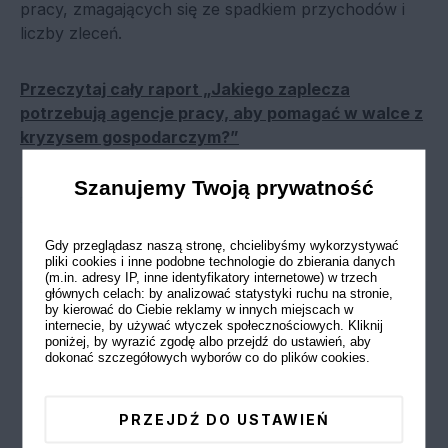
pracy, zmagających się ze spadkiem przychodów i
liczby zleceń.
Przeczytaj cały raport „Jakiego zaplecza
potrzebują agencje pracy, aby pomagać w walce z
kryzysem gospodarczym?”
Szanujemy Twoją prywatność
Pracownik
Gdy przeglądasz naszą stronę, chcielibyśmy wykorzystywać
pliki cookies i inne podobne technologie do zbierania danych
(m.in. adresy IP, inne identyfikatory internetowe) w trzech
głównych celach: by analizować statystyki ruchu na stronie,
by kierować do Ciebie reklamy w innych miejscach w
internecie, by używać wtyczek społecznościowych. Kliknij
poniżej, by wyrazić zgodę albo przejdź do ustawień, aby
dokonać szczegółowych wyborów co do plików cookies.
PRZEJDŹ DO USTAWIEŃ