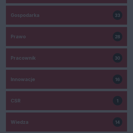
Gospodarka
33
Prawo
28
Pracownik
30
Innowacje
16
CSR
1
Wiedza
14