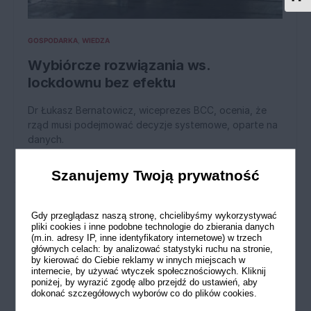
GOSPODARKA
WIEDZA
Wybiórcze rozwiązania ws.
lockdownu bez efektu
Dr Łukasz Bernatowicz, wiceprezes BCC, ocenia, że
rząd musi podejmować decyzje systemowe, oparte na
danych.
15 LUTEGO 2021
Szanujemy Twoją prywatność
Gdy przeglądasz naszą stronę, chcielibyśmy wykorzystywać
pliki cookies i inne podobne technologie do zbierania danych
(m.in. adresy IP, inne identyfikatory internetowe) w trzech
głównych celach: by analizować statystyki ruchu na stronie,
by kierować do Ciebie reklamy w innych miejscach w
internecie, by używać wtyczek społecznościowych. Kliknij
poniżej, by wyrazić zgodę albo przejdź do ustawień, aby
dokonać szczegółowych wyborów co do plików cookies.