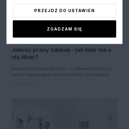
PRZEJDŹ DO USTAWIEŃ
ZGADZAM SIĘ
PRACOWNIK
Jakość pracy zdalnej – jak lider ma o
nią dbać?
Bieżąca informacja zwrotna – to zdaniem Katarzyny
Lorenc najważniejsze dla pracownika i pracodawcy.
15 LUTEGO 2021