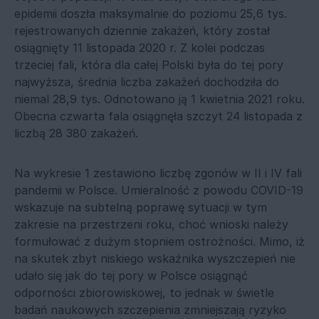
epidemii doszła maksymalnie do poziomu 25,6 tys.
rejestrowanych dziennie zakażeń, który został
osiągnięty 11 listopada 2020 r. Z kolei podczas
trzeciej fali, która dla całej Polski była do tej pory
najwyższa, średnia liczba zakażeń dochodziła do
niemal 28,9 tys. Odnotowano ją 1 kwietnia 2021 roku.
Obecna czwarta fala osiągnęła szczyt 24 listopada z
liczbą 28 380 zakażeń.
Na wykresie 1 zestawiono liczbę zgonów w II i IV fali
pandemii w Polsce. Umieralność z powodu COVID-19
wskazuje na subtelną poprawę sytuacji w tym
zakresie na przestrzeni roku, choć wnioski należy
formułować z dużym stopniem ostrożności. Mimo, iż
na skutek zbyt niskiego wskaźnika wyszczepień nie
udało się jak do tej pory w Polsce osiągnąć
odporności zbiorowiskowej, to jednak w świetle
badań naukowych szczepienia zmniejszają ryzyko