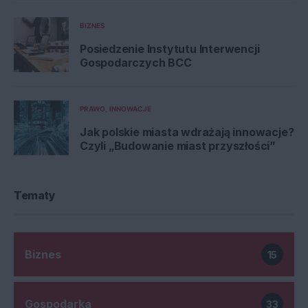
BIZNES
Posiedzenie Instytutu Interwencji
Gospodarczych BCC
PRAWO
INNOWACJE
Jak polskie miasta wdrażają innowacje?
Czyli „Budowanie miast przyszłości”
Tematy
Biznes
15
Gospodarka
33