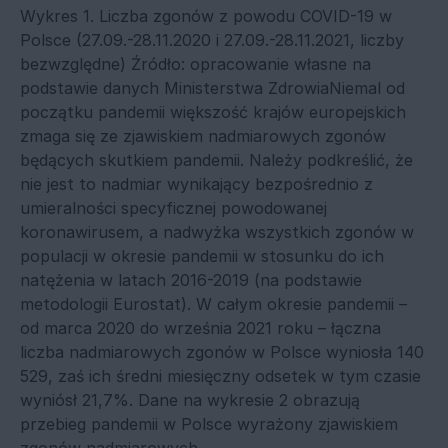
Wykres 1. Liczba zgonów z powodu COVID-19 w
Polsce (27.09.-28.11.2020 i 27.09.-28.11.2021, liczby
bezwzględne) Źródło: opracowanie własne na
podstawie danych Ministerstwa ZdrowiaNiemal od
początku pandemii większość krajów europejskich
zmaga się ze zjawiskiem nadmiarowych zgonów
będących skutkiem pandemii. Należy podkreślić, że
nie jest to nadmiar wynikający bezpośrednio z
umieralności specyficznej powodowanej
koronawirusem, a nadwyżka wszystkich zgonów w
populacji w okresie pandemii w stosunku do ich
natężenia w latach 2016-2019 (na podstawie
metodologii Eurostat). W całym okresie pandemii –
od marca 2020 do września 2021 roku – łączna
liczba nadmiarowych zgonów w Polsce wyniosła 140
529, zaś ich średni miesięczny odsetek w tym czasie
wyniósł 21,7%. Dane na wykresie 2 obrazują
przebieg pandemii w Polsce wyrażony zjawiskiem
zgonów nadmiarowych.