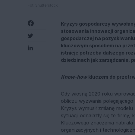
Fot. Shutterstock
Kryzys gospodarczy wywołany 
stosowania innowacji organiza
gospodarczej na pozyskiwaniu 
kluczowym sposobem na przetr
istnieje potrzeba dalszego ro
dziedzinach jak zarządzanie, p
Know-how
kluczem do przetrw
Gdy wiosną 2020 roku wprowadz
obliczu wyzwania polegającego n
Kryzys wymusił zmianę modelu pr
sytuacji odnalazły się te firmy
Kluczowego znaczenia nabrała w
organizacyjnych i technologiczn