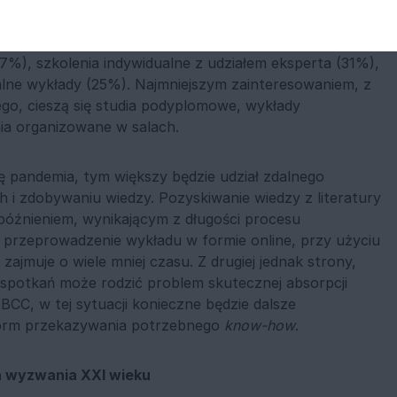
uważalny wzrost zdalnych sposobów jej pozyskiwania.
go kryzysu stała się popularność metod online, takich
7%), szkolenia indywidualne z udziałem eksperta (31%),
dalne wykłady (25%). Najmniejszym zainteresowaniem, z
go, cieszą się studia podyplomowe, wykłady
ia organizowane w salach.
ię pandemia, tym większy będzie udział zdalnego
h i zdobywaniu wiedzy. Pozyskiwanie wiedzy z literatury
późnieniem, wynikającym z długości procesu
 przeprowadzenie wykładu w formie online, przy użyciu
jmuje o wiele mniej czasu. Z drugiej jednak strony,
spotkań może rodzić problem skutecznej absorpcji
BCC, w tej sytuacji konieczne będzie dalsze
form przekazywania potrzebnego
know-how
.
a wyzwania XXI wieku