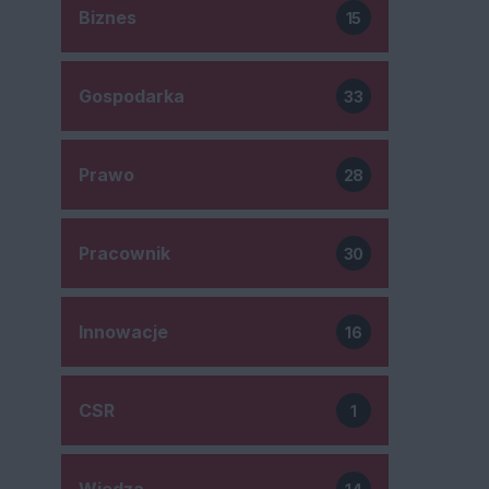
Biznes
15
Gospodarka
33
Prawo
28
Pracownik
30
Innowacje
16
CSR
1