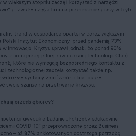
y w większym stopniu zaczęli korzystać z narzędzi
we” pozwoliły części firm na przeniesienie pracy w tryb
uralny trend w gospodarce opartej w coraz większym
je
Polski Instytut Ekonomiczny
, przed pandemią 73%
o w innowacje. Kryzys sprawił jednak, że ponad 90%
acy z co najmniej jednej nowoczesnej technologii. Choć
ranż, które nie wymagają bezpośredniego kontaktu z
cji technologicznej zaczęła korzystać także np.
e wdrożyły systemy zamówień online, mogły
zyć swoje szanse na przetrwanie kryzysu.
zebują przedsiębiorcy?
ompetencji uwypukla badanie
„Potrzeby edukacyjne
pidemii COVID-19”
przeprowadzone przez Business
naczne – aż 87% ankietowanych dostrzega potrzebę