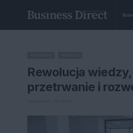
Bizn
GOSPODARKA
INNOWACJE
Rewolucja wiedzy, 
przetrwanie i rozw
18 MARCA 2021
3 MINUTY