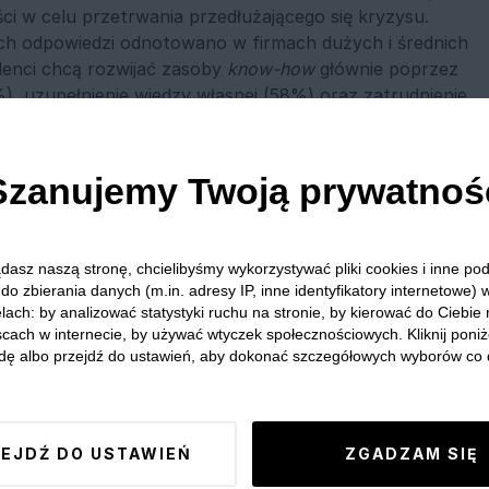
ści w celu przetrwania przedłużającego się kryzysu.
h odpowiedzi odnotowano w firmach dużych i średnich
enci chcą rozwijać zasoby
know-how
głównie poprzez
), uzupełnienie wiedzy własnej (58%) oraz zatrudnienie
ami (41%). Najrzadziej rozważanymi rozwiązaniami są
oraz outsourcing.
Szanujemy Twoją prywatnoś
i pozwolą firmie przetrwać najbliższych 12 miesięcy?
kszą rolę odegra
know-how
z obszarów zarządzenia
zedłużająca się w przypadku wielu firm praca w trybie
dasz naszą stronę, chcielibyśmy wykorzystywać pliki cookies i inne p
 jedna trzecia respondentów wyraża zapotrzebowanie
do zbierania danych (m.in. adresy IP, inne identyfikatory internetowe) 
iny psychologii. Ponad 20% przedsiębiorców chciałoby
lach: by analizować statystyki ruchu na stronie, by kierować do Ciebie
scach w internecie, by używać wtyczek społecznościowych. Kliknij poniż
logii, finansów, sprzedaży i marketingu. Za najmniej
dę albo przejdź do ustawień, aby dokonać szczegółowych wyborów co 
h obszarów, jak ekologia i logistyka.
EJDŹ DO USTAWIEŃ
ZGADZAM SIĘ
ym źródłem wiedzy pozostała wprawdzie literatura