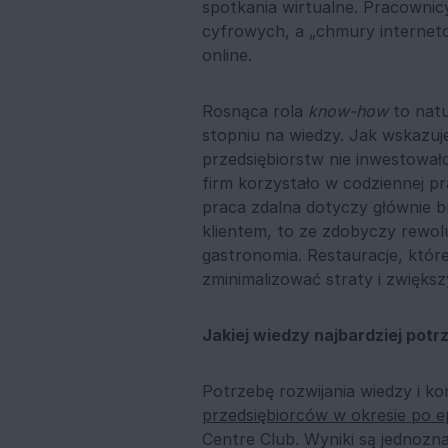
spotkania wirtualne. Pracownic
cyfrowych, a „chmury interneto
online.
Rosnąca rola
know-how
to nat
stopniu na wiedzy. Jak wskazu
przedsiębiorstw nie inwestował
firm korzystało w codziennej pr
praca zdalna dotyczy głównie b
klientem, to ze zdobyczy rewolu
gastronomia. Restauracje, któr
zminimalizować straty i zwięks
Jakiej wiedzy najbardziej potr
Potrzebę rozwijania wiedzy i k
przedsiębiorców w okresie po e
Centre Club. Wyniki są jednoz