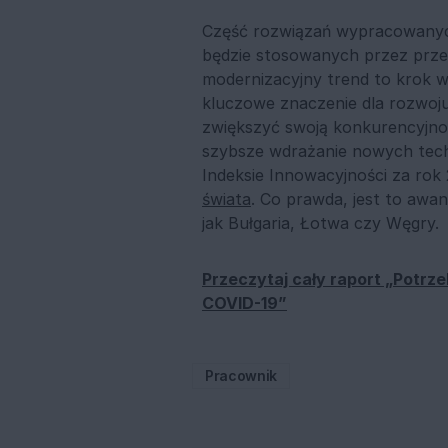
Część rozwiązań wypracowanyc
będzie stosowanych przez przed
modernizacyjny trend to krok 
kluczowe znaczenie dla rozwoju
zwiększyć swoją konkurencyjnoś
szybsze wdrażanie nowych tech
Indeksie Innowacyjności za rok
świata
. Co prawda, jest to awans
jak Bułgaria, Łotwa czy Węgry.
Przeczytaj cały raport „Potrz
COVID-19”
Pracownik