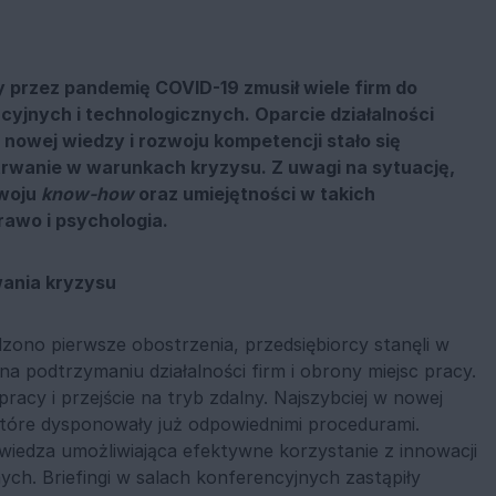
przez pandemię COVID-19 zmusił wiele firm do
cyjnych i technologicznych. Oparcie działalności
nowej wiedzy i rozwoju kompetencji stało się
wanie w warunkach kryzysu. Z uwagi na sytuację,
zwoju
know-how
oraz umiejętności w takich
rawo i psychologia.
ania kryzysu
ono pierwsze obostrzenia, przedsiębiorcy stanęli w
a podtrzymaniu działalności firm i obrony miejsc pracy.
acy i przejście na tryb zdalny. Najszybciej w nowej
, które dysponowały już odpowiednimi procedurami.
iedza umożliwiająca efektywne korzystanie z innowacji
ych. Briefingi w salach konferencyjnych zastąpiły