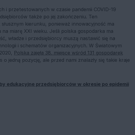
h i przetestowanych w czasie pandemii COVID-19
siębiorców także po jej zakończeniu. Ten
w słusznym kierunku, ponieważ innowacyjność ma
 na miarę XXI wieku. Jeśli polska gospodarka ma
ć, władze i przedsiębiorcy muszą nastawić się na
nologii i schematów organizacyjnych. W Światowym
 2020,
Polska zajęła 38. miejsce wśród 131 gospodarek
 o jedną pozycję, ale przed nami znalazły się takie kraje
eby edukacyjne przedsiębiorców w okresie po epidemii