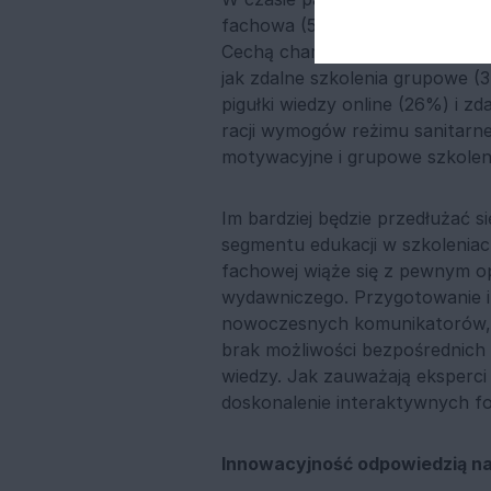
fachowa (52%), ale nastąpił za
Cechą charakterystyczną obecne
jak zdalne szkolenia grupowe (3
pigułki wiedzy online (26%) i z
racji wymogów reżimu sanitarne
motywacyjne i grupowe szkolen
Im bardziej będzie przedłużać s
segmentu edukacji w szkoleniac
fachowej wiąże się z pewnym o
wydawniczego. Przygotowanie i
nowoczesnych komunikatorów, za
brak możliwości bezpośrednich 
wiedzy. Jak zauważają eksperci 
doskonalenie interaktywnych 
Innowacyjność odpowiedzią n