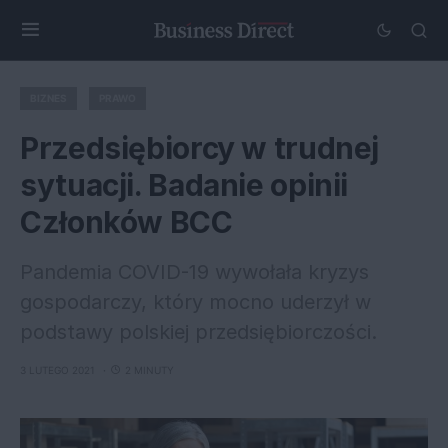
BIZNES
PRAWO
Przedsiębiorcy w trudnej
sytuacji. Badanie opinii
Członków BCC
Pandemia COVID-19 wywołała kryzys
gospodarczy, który mocno uderzył w
podstawy polskiej przedsiębiorczości.
3 LUTEGO 2021
2 MINUTY