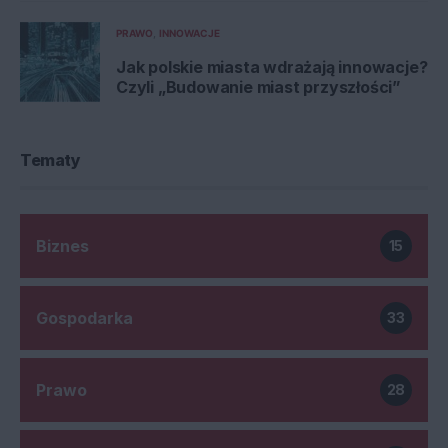
PRAWO
INNOWACJE
Jak polskie miasta wdrażają innowacje?
Czyli „Budowanie miast przyszłości”
Tematy
Biznes
15
Gospodarka
33
Prawo
28