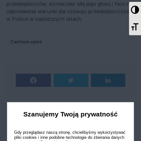
przedsiębiorców, wzmacniać siłę jego głosu i tworzyć
Pr
odpowiednie warunki dla rozwoju przedsiębiorczości
w Polsce w najbliższych latach.
Zm
Centrum opinii
Szanujemy Twoją prywatność
Zobacz komentarze (0)
Gdy przeglądasz naszą stronę, chcielibyśmy wykorzystywać
pliki cookies i inne podobne technologie do zbierania danych