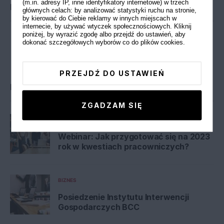
(m.in. adresy IP, inne identyfikatory internetowe) w trzech
Bądź na bieżąco
głównych celach: by analizować statystyki ruchu na stronie,
by kierować do Ciebie reklamy w innych miejscach w
internecie, by używać wtyczek społecznościowych. Kliknij
poniżej, by wyrazić zgodę albo przejdź do ustawień, aby
dokonać szczegółowych wyborów co do plików cookies.
PRZEJDŹ DO USTAWIEŃ
Popularne artykuły
ZGADZAM SIĘ
INNOWACJE
Webinar: Jak przygotować się na 2023
rok w kwestiach pracowniczych?
BIZNES
Posiedzenie Instytutu Interwencji
Gospodarczych BCC