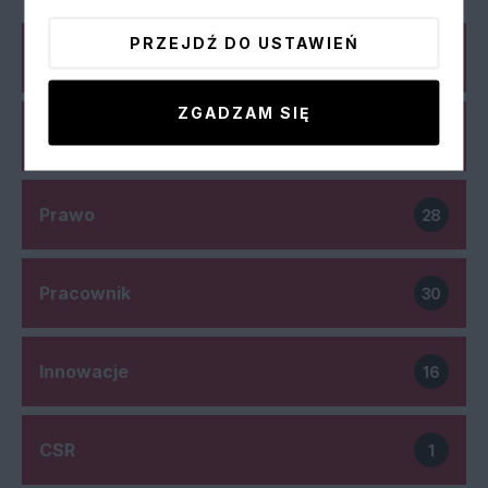
PRZEJDŹ DO USTAWIEŃ
Biznes
15
ZGADZAM SIĘ
Gospodarka
33
Prawo
28
Pracownik
30
Innowacje
16
CSR
1