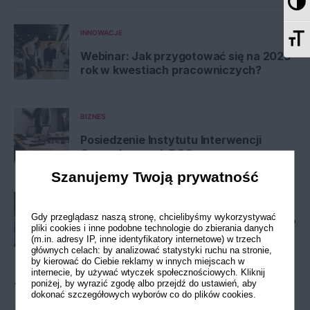
Pr
Zm
INNOWACJE
Webinar: Jak przygotować się na 2023
rok w kwestiach pracowniczych?
BIZNES
Posiedzenie Instytutu Interwencji
Gospodarczych BCC
Szanujemy Twoją prywatność
PRAWO
INNOWACJE
Gdy przeglądasz naszą stronę, chcielibyśmy wykorzystywać
Jak polskie miasta wdrażają innowacje?
pliki cookies i inne podobne technologie do zbierania danych
Czyli „Budowanie miast przyszłości”
(m.in. adresy IP, inne identyfikatory internetowe) w trzech
głównych celach: by analizować statystyki ruchu na stronie,
by kierować do Ciebie reklamy w innych miejscach w
internecie, by używać wtyczek społecznościowych. Kliknij
poniżej, by wyrazić zgodę albo przejdź do ustawień, aby
Tematy
dokonać szczegółowych wyborów co do plików cookies.